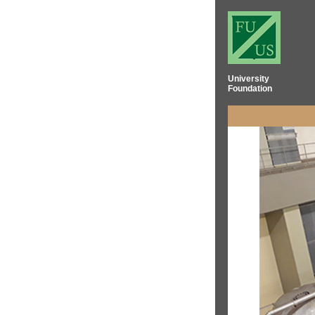
University
Foundation