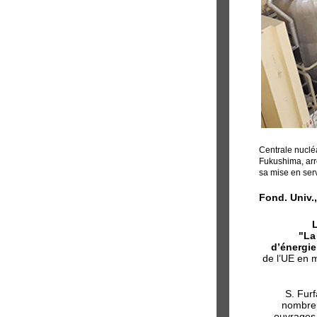
Centrale nucléa
Fukushima, arr
sa mise en serv
Fond. Univ.,
L
"La
d’énergie
de l’UE en m
S. Furf
nombre
ouvrages 