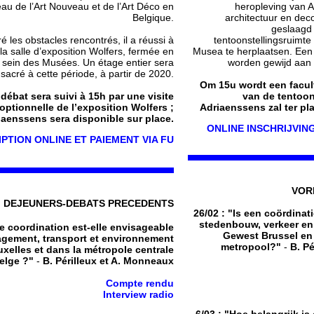
au de l’Art Nouveau et de l’Art Déco en
heropleving van 
Belgique.
architectuur en decor
geslaagd 
é les obstacles rencontrés, il a réussi à
tentoonstellingsruimte 
 la salle d’exposition Wolfers, fermée en
Musea te herplaatsen. Een 
 sein des Musées. Un étage entier sera
worden gewijd aan 
sacré à cette période, à partir de 2020.
Om 15u wordt een facul
débat sera suivi à 15h par une visite
van de tentoons
optionnelle de l’exposition Wolfers ;
Adriaenssens zal ter pla
iaenssens sera disponible sur place.
ONLINE INSCHRIJVING
IPTION ONLINE ET PAIEMENT VIA FU
VOR
DEJEUNERS-DEBATS PRECEDENTS
26/02 : "Is een coördinat
stedenbouw, verkeer en 
e coordination est-elle envisageable
Gewest Brussel en 
gement, transport et environnement
metropool?"
-
B. P
uxelles et dans la métropole centrale
elge ?"
-
B. Périlleux et A. Monneaux
Compte rendu
Interview radio