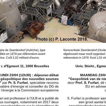
ire de Zwentendorf (Autriche), type
Kerncentrale Zwentendorf (Ooste
êtée en 1978 par référendum avant
afgebouwd maar nooit opgestart 
ice. Coût 1,02 milliard d'euros.
referendum in 1978. Kost 1,02 mil
 r. d'Egmont 11, 1000 Bruxelles
Univ. Sticht., Egmo
UNDI 23/04 (12h30) : déjeuner-débat
MAANDAG 23/04 
 géopolitique des nouvelles sources
"Geopolitiek van de n
"
par
Pr. S. Furfari
, spécialiste reconnu
door
Prof. S. Furfari
, dé 
atière d’énergie et conseiller du DG de
EU en advisee
l’énergie à la Commission européenne
ari est professeur à l’ULB et a publié de
S. Furfari is professor a
ux ouvrages, notamment en 2017 deux
een groot aantal
encyclopédiques sur la géopolitique de
encyclopedische boeken 