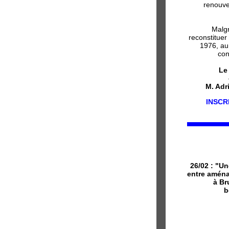
renouve
Malgr
reconstituer
1976, au
con
Le 
M. Adr
INSCR
26/02 : "Un
entre aména
à Br
b