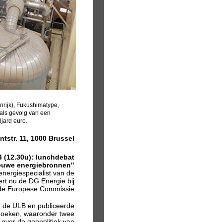
nrijk), Fukushimatype,
als gevolg van een
jard euro.
ntstr. 11, 1000 Brussel
(12.30u): lunchdebat
ieuwe energiebronnen"
energiespecialist van de
rt nu de DG Energie bij
de Europese Commissie
an de ULB en publiceerde
 boeken, waaronder twee
over de geopolitiek van