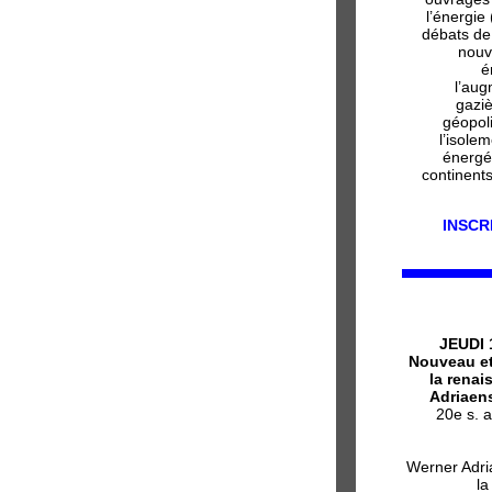
l’énergie 
débats de
nouv
é
l’aug
gaziè
géopoli
l’isole
énergé
continent
INSCR
JEUDI 1
Nouveau et 
la renai
Adriaen
20e s. a
Werner Adria
la