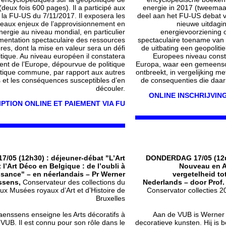
(deux fois 600 pages). Il a participé aux
energie in 2017 (tweemaal
 la FU-US du 7/11/2017. Il exposera les
deel aan het FU-US debat va
eaux enjeux de l’approvisionnement en
nieuwe uitdagi
nergie au niveau mondial, en particulier
energievoorziening 
mentation spectaculaire des ressources
spectaculaire toename van
res, dont la mise en valeur sera un défi
de uitbating een geopolitie
tique. Au niveau européen il constatera
Europees niveau constat
ment de l’Europe, dépourvue de politique
Europa, waar een gemeensch
tique commune, par rapport aux autres
ontbreekt, in vergelijking m
s et les conséquences susceptibles d’en
de consequenties die daaru
découler.
ONLINE INSCHRIJVING
IPTION ONLINE ET PAIEMENT VIA FU
7/05 (12h30) : déjeuner-débat "L’Art
DONDERDAG 17/05 (12u3
l’Art Déco en Belgique : de l’oubli à
Nouveau en Ar
ssance" – en néerlandais – Pr Werner
vergetelheid to
ssens,
Conservateur des collections du
Nederlands – door Prof.
ux Musées royaux d’Art et d’Histoire de
Conservator collecties 
Bruxelles
enssens enseigne les Arts décoratifs à
Aan de VUB is Werner 
 VUB. Il est connu pour son rôle dans le
decoratieve kunsten. Hij is b