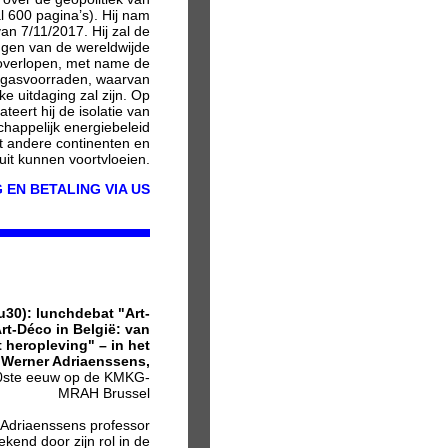
 600 pagina’s). Hij nam
n 7/11/2017. Hij zal de
ngen van de wereldwijde
overlopen, met name de
 gasvoorraden, waarvan
ke uitdaging zal zijn. Op
eert hij de isolatie van
appelijk energiebeleid
et andere continenten en
it kunnen voortvloeien.
 EN BETALING VIA US
0): lunchdebat "Art-
t-Déco in België: van
t heropleving" – in het
 Werner Adriaenssens,
20ste eeuw op de KMKG-
MRAH Brussel
Adriaenssens professor
ekend door zijn rol in de