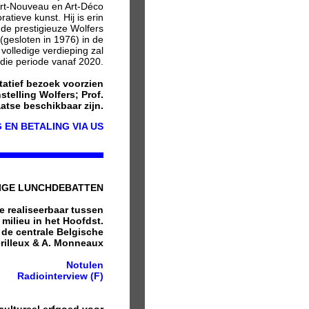
Art-Nouveau en Art-Déco
atieve kunst. Hij is erin
de prestigieuze Wolfers
(gesloten in 1976) in de
volledige verdieping zal
die periode vanaf 2020.
tatief bezoek voorzien
telling Wolfers; Prof.
atse beschikbaar zijn.
 EN BETALING VIA US
IGE LUNCHDEBATTEN
ie realiseerbaar tussen
milieu in het Hoofdst.
de centrale Belgische
érilleux & A. Monneaux
Notulen
Radiointerview (F)