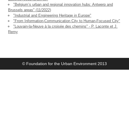
"Belgium’s urban and regional innovation hubs: Antwerp and
Brussels areas" (11/2022)
"Industrial and Engineering Heritage in Europe"
"From Information-Communication City to Human-Focused City"
"Louvain-la-Neuve à la croisée des chemins" - P. Laconte et J.
Remy
© Foundation for the Urban Environment 2013