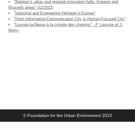
"Belgium’s urban and regional innovation hubs: Antwerp and
Brussels areas" (11/2022)
"Industrial and Engineering Heritage in Europe"
"From Information-Communication City to Human-Focused City"
"Louvain-la-Neuve à la croisée des chemins" - P. Laconte et J.
Remy
© Foundation for the Urban Environment 2013