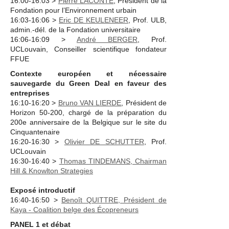
16:00-16:03 >
Pierre LACONTE
, Président de la
Fondation pour l’Environnement urbain
16:03-16:06 >
Eric DE KEULENEER
, Prof. ULB,
admin.-dél. de la Fondation universitaire
16:06-16:09 >
André BERGER
, Prof.
UCLouvain, Conseiller scientifique fondateur
FFUE
Contexte européen et nécessaire
sauvegarde du Green Deal en faveur des
entreprises
16:10-16:20 >
Bruno VAN LIERDE
, Président de
Horizon 50-200, chargé de la préparation du
200
e
anniversaire de la Belgique sur le site du
Cinquantenaire
16:20-16:30 >
Olivier DE SCHUTTER
, Prof.
UCLouvain
16:30-16:40 >
Thomas TINDEMANS, Chairman
Hill & Knowlton Strategies
Exposé introductif
16:40-16:50 >
Benoît QUITTRE, Président de
Kaya - Coalition belge des Écopreneurs
PANEL 1 et débat